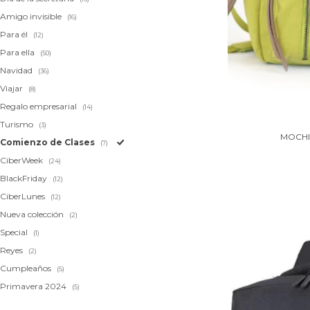
Amigo invisible
(16)
Para él
(12)
Para ella
(50)
Navidad
(36)
Viajar
(8)
Regalo empresarial
(14)
Turismo
(3)
MOCHI
Comienzo de Clases
(7)
CiberWeek
(24)
BlackFriday
(12)
CiberLunes
(12)
Nueva colección
(2)
Special
(1)
Reyes
(2)
Cumpleaños
(5)
Primavera 2024
(5)