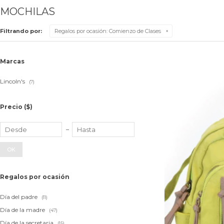
MOCHILAS
Filtrando por:
Regalos por ocasión:
Comienzo de Clases
Marcas
Lincoln's
(7)
Precio
($)
OK
Regalos por ocasión
Día del padre
(11)
Día de la madre
(47)
Día de la secretaria
(15)