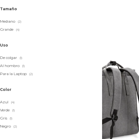
Tamaño
Mediano
(2)
Grande
(4)
Uso
De colgar
(1)
Al hombro
(1)
Para la Laptop
(2)
Color
Azul
(4)
Verde
(1)
Gris
(1)
Negro
(2)