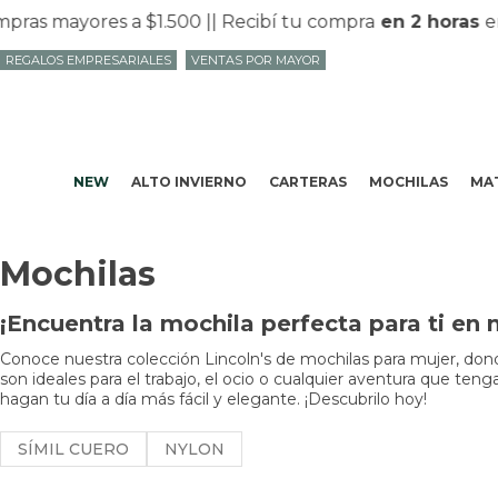
s mayores a $1.500 |
| Recibí tu compra
en 2 horas
en M
REGALOS EMPRESARIALES
VENTAS POR MAYOR
NEW
ALTO INVIERNO
CARTERAS
MOCHILAS
MAT
Mochilas
¡Encuentra la mochila perfecta para ti en 
Conoce nuestra colección Lincoln's de mochilas para mujer, donde
son ideales para el trabajo, el ocio o cualquier aventura que t
hagan tu día a día más fácil y elegante. ¡Descubrilo hoy!
SÍMIL CUERO
NYLON