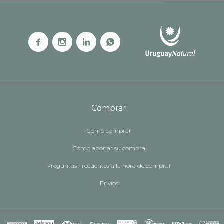




Comprar
Cómo comprar
Cómo abonar su compra
Preguntas Frecuentes a la hora de comprar
Envíos