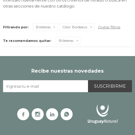
Inténtalo nuevamente con otros criterios de filtrado o busca en
otras secciones de nuestro catálogo.
Quitar filtros
Filtrando por:
Billeteras
Color:
Bordeaux
Te recomendamos quitar:
Billeteras
Recibe nuestras novedades
SUSCRIBIRME



