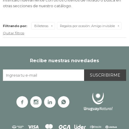
Inténtalo nuevamente con otros criterios de filtrado o busca en
otras secciones de nuestro catálogo.
Filtrando por:
Billeteras
Regalos por ocasión:
Amigo invisible
Quitar filtros
Recibe nuestras novedades
SUSCRIBIRME



