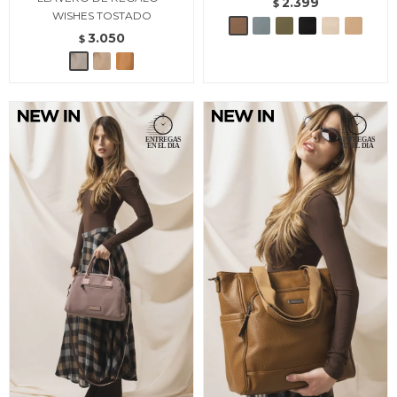
2.399
$
WISHES TOSTADO
3.050
$