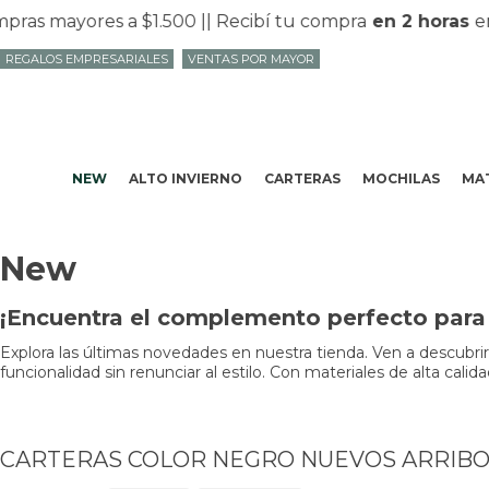
 mayores a $1.500 |
| Recibí tu compra
en 2 horas
en Mv
REGALOS EMPRESARIALES
VENTAS POR MAYOR
NEW
ALTO INVIERNO
CARTERAS
MOCHILAS
MAT
New
¡Encuentra el complemento perfecto para 
Explora las últimas novedades en nuestra tienda. Ven a descubri
funcionalidad sin renunciar al estilo. Con materiales de alta cali
CARTERAS COLOR NEGRO NUEVOS ARRIB