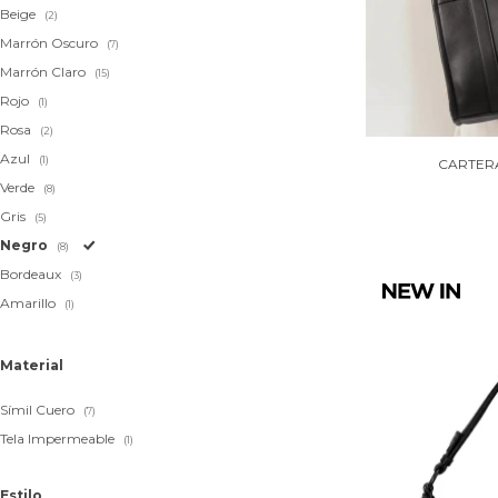
Beige
(2)
Marrón Oscuro
(7)
Marrón Claro
(15)
Rojo
(1)
Rosa
(2)
Azul
(1)
CARTERA
Verde
(8)
Gris
(5)
Negro
(8)
Bordeaux
(3)
Amarillo
(1)
Material
Símil Cuero
(7)
Tela Impermeable
(1)
Estilo