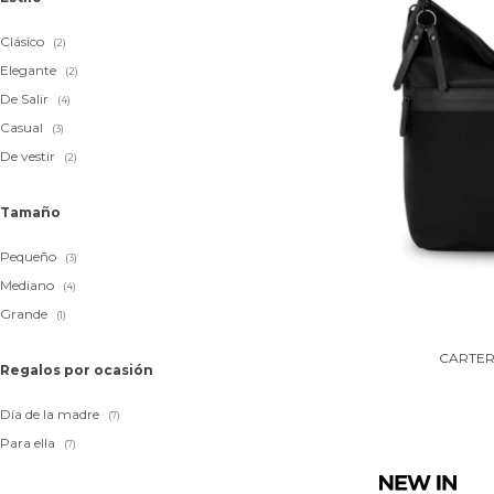
Clásico
(2)
Elegante
(2)
De Salir
(4)
Casual
(3)
De vestir
(2)
Tamaño
Pequeño
(3)
Mediano
(4)
Grande
(1)
CARTER
Regalos por ocasión
Día de la madre
(7)
Para ella
(7)