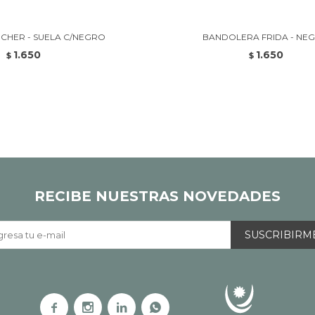
CHER - SUELA C/NEGRO
BANDOLERA FRIDA - NE
1.650
1.650
$
$
RECIBE NUESTRAS NOVEDADES
SUSCRIBIRM



