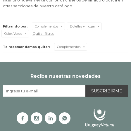
Inténtalo nuevamente con otros criterios de filtrado o busca en
otras secciones de nuestro catálogo.
Filtrando por:
Complementos
Botellas y Hogar
Quitar filtros
Color:
Verde
Te recomendamos quitar:
Complementos
Recibe nuestras novedades
SUSCRIBIRME



