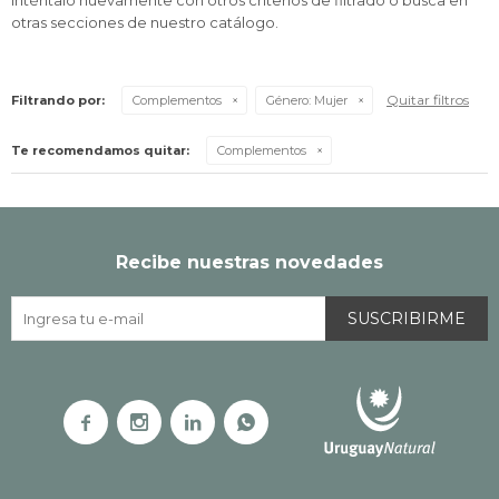
Inténtalo nuevamente con otros criterios de filtrado o busca en
otras secciones de nuestro catálogo.
Quitar filtros
Filtrando por:
Complementos
Género:
Mujer
Te recomendamos quitar:
Complementos
Recibe nuestras novedades
SUSCRIBIRME



