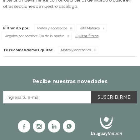
Inténtalo nuevamente con otros criterios de filtrado o busca en
otras secciones de nuestro catálogo.
Filtrando por:
Mates y accesorios
Kits Materos
Quitar filtros
Regalos por ocasión:
Día de la madre
Te recomendamos quitar:
Mates y accesorios
Recibe nuestras novedades
SUSCRIBIRME



