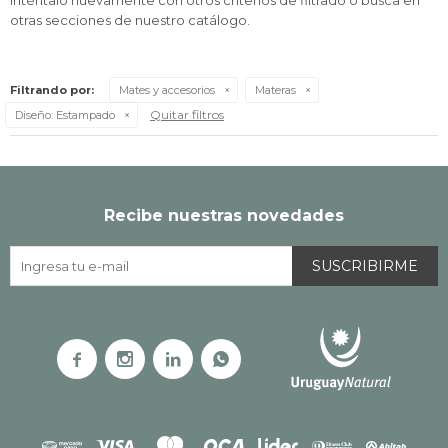
Inténtalo nuevamente con otros criterios de filtrado o busca en
otras secciones de nuestro catálogo.
Filtrando por:
Mates y accesorios
Materas
Quitar filtros
Diseño:
Estampado
Recibe nuestras novedades
SUSCRIBIRME



