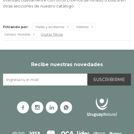
Inténtalo nuevamente con otros criterios de filtrado o busca en
otras secciones de nuestro catálogo.
Filtrando por:
Mates y accesorios
Materas
Quitar filtros
Género:
Hombre
Recibe nuestras novedades
SUSCRIBIRME



