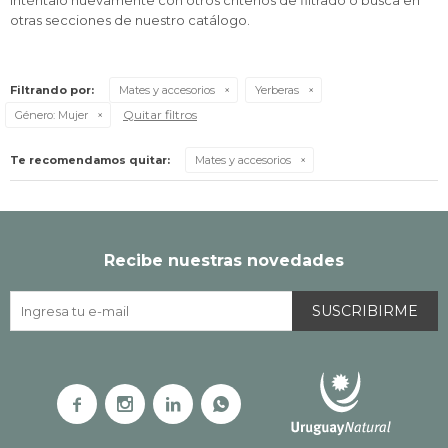
Inténtalo nuevamente con otros criterios de filtrado o busca en
otras secciones de nuestro catálogo.
Filtrando por:
Mates y accesorios
Yerberas
Quitar filtros
Género:
Mujer
Te recomendamos quitar:
Mates y accesorios
Recibe nuestras novedades
SUSCRIBIRME



