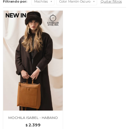
Quitar filtros
Filtrando por:
Mochilas
Color:
Marrón Oscuro
MOCHILA ISABEL - HABANO
2.399
$