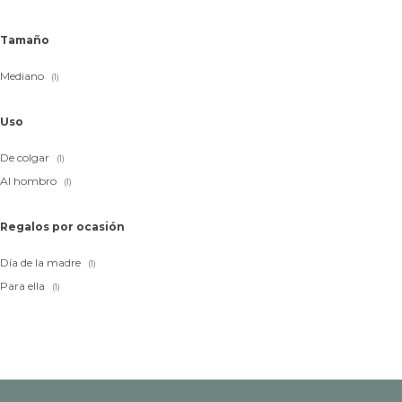
Tamaño
Mediano
(1)
Uso
De colgar
(1)
Al hombro
(1)
Regalos por ocasión
Día de la madre
(1)
Para ella
(1)