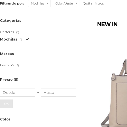
Quitar filtros
Filtrando por:
Mochilas
Color:
Verde
Categorías
Carteras
(8)
Mochilas
(1)
Marcas
Lincoln's
(1)
Precio
($)
OK
Color