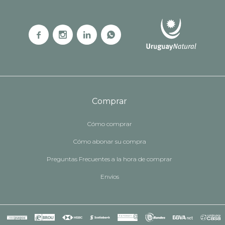




Comprar
Cómo comprar
Cómo abonar su compra
Preguntas Frecuentes a la hora de comprar
Envíos