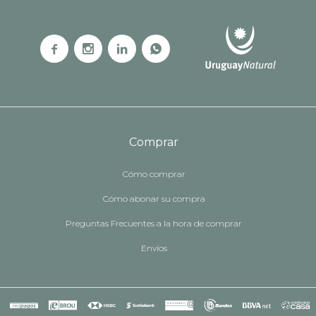




Comprar
Cómo comprar
Cómo abonar su compra
Preguntas Frecuentes a la hora de comprar
Envíos