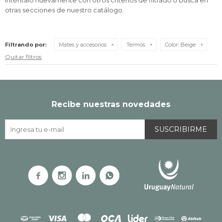
Inténtalo nuevamente con otros criterios de filtrado o busca en
otras secciones de nuestro catálogo.
Filtrando por:
Mates y accesorios
Termos
Color:
Beige
Quitar filtros
Recibe nuestras novedades
SUSCRIBIRME



