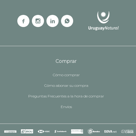




Comprar
Cómo comprar
Cómo abonar su compra
Preguntas Frecuentes a la hora de comprar
Envíos