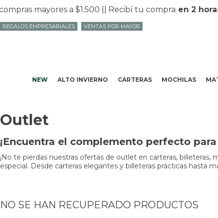
ompras mayores a $1.500 |
| Recibí tu compra
en 2 horas
REGALOS EMPRESARIALES
VENTAS POR MAYOR
NEW
ALTO INVIERNO
CARTERAS
MOCHILAS
MAT
Outlet
¡Encuentra el complemento perfecto para t
¡No te pierdas nuestras ofertas de outlet en carteras, billeteras,
especial. Desde carteras elegantes y billeteras prácticas hasta m
NO SE HAN RECUPERADO PRODUCTOS