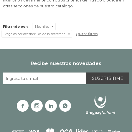
Inténtalo nuevamente con otros criterios de filtrado o busca en
otras secciones de nuestro catálogo.
Filtrando por:
Mochilas
Quitar filtros
Regalos por ocasión:
Día de la secretaria
Recibe nuestras novedades
SUSCRIBIRME



