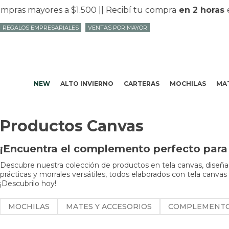
as mayores a $1.500 |
| Recibí tu compra
en 2 horas
en
REGALOS EMPRESARIALES
VENTAS POR MAYOR
NEW
ALTO INVIERNO
CARTERAS
MOCHILAS
MAT
Productos Canvas
¡Encuentra el complemento perfecto para 
Descubre nuestra colección de productos en tela canvas, diseñad
prácticas y morrales versátiles, todos elaborados con tela canvas
¡Descubrilo hoy!
MOCHILAS
MATES Y ACCESORIOS
COMPLEMENT