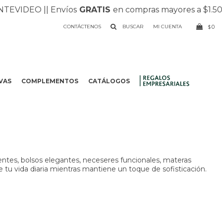
VIDEO |
| Envíos
GRATIS
en compras mayores a $1.500 |
CONTÁCTENOS
0
$
VAS
COMPLEMENTOS
CATÁLOGOS
.
entes, bolsos elegantes, neceseres funcionales, materas
e tu vida diaria mientras mantiene un toque de sofisticación.