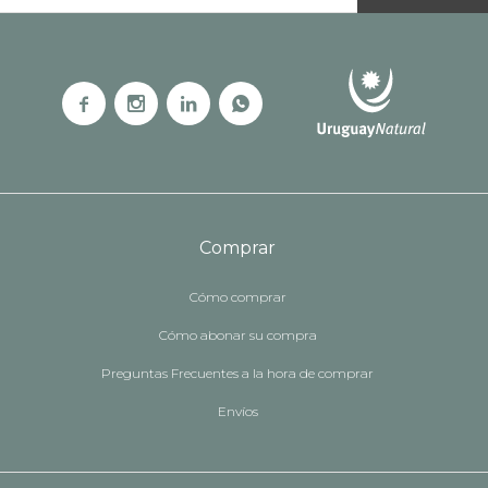




Comprar
Cómo comprar
Cómo abonar su compra
Preguntas Frecuentes a la hora de comprar
Envíos