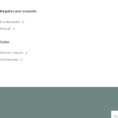
Regalos por ocasión
Día del padre
(1)
Para él
(1)
Color
Marrón Oscuro
(1)
Combinado
(1)