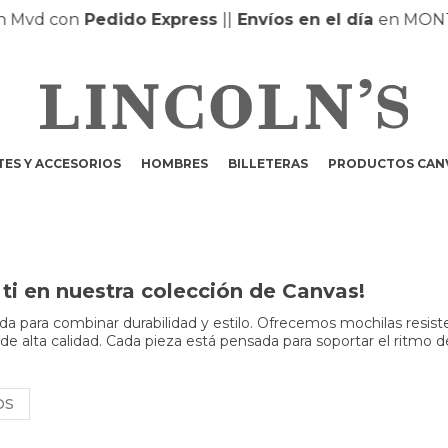
vd con
Pedido Express
|
|
Envíos en el día
en MONTEV
ES Y ACCESORIOS
HOMBRES
BILLETERAS
PRODUCTOS CAN
ti en nuestra colección de Canvas!
a para combinar durabilidad y estilo. Ofrecemos mochilas resist
 de alta calidad. Cada pieza está pensada para soportar el ritmo d
OS