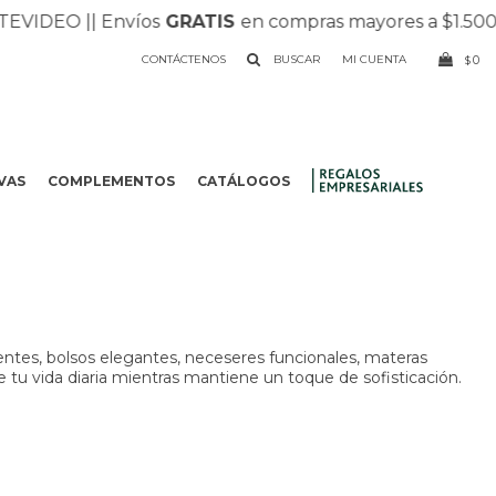
IDEO |
| Envíos
GRATIS
en compras mayores a $1.500 |
|
CONTÁCTENOS
0
$
VAS
COMPLEMENTOS
CATÁLOGOS
.
entes, bolsos elegantes, neceseres funcionales, materas
e tu vida diaria mientras mantiene un toque de sofisticación.