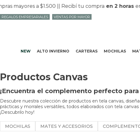
s mayores a $1.500 |
| Recibí tu compra
en 2 horas
en M
REGALOS EMPRESARIALES
VENTAS POR MAYOR
NEW
ALTO INVIERNO
CARTERAS
MOCHILAS
MAT
Productos Canvas
¡Encuentra el complemento perfecto para 
Descubre nuestra colección de productos en tela canvas, diseñad
prácticas y morrales versátiles, todos elaborados con tela canvas
¡Descubrilo hoy!
MOCHILAS
MATES Y ACCESORIOS
COMPLEMENT