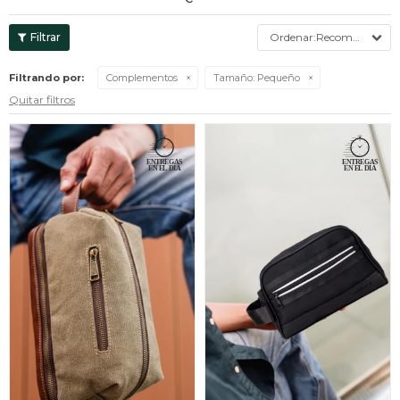
Recomendados
Filtrando por:
Complementos
Tamaño:
Pequeño
Quitar filtros