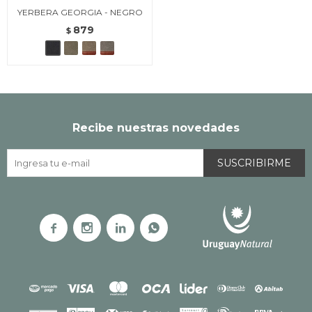
YERBERA GEORGIA - NEGRO
879
$
Recibe nuestras novedades
SUSCRIBIRME



