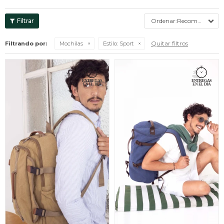
Recomendados
Quitar filtros
Filtrando por:
Mochilas
Estilo:
Sport