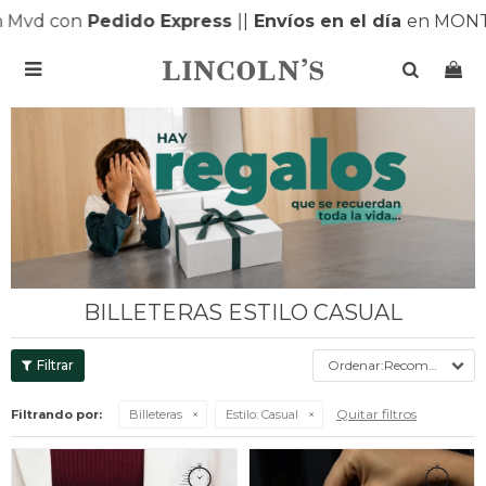
 con
Pedido Express
|
|
Envíos en el día
en MONTEVID

BILLETERAS ESTILO CASUAL
Recomendados
Quitar filtros
Filtrando por:
Billeteras
Estilo:
Casual