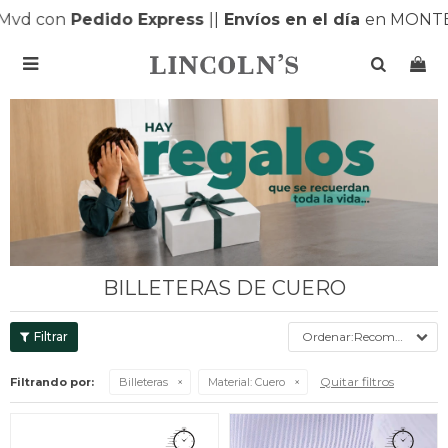
con
Pedido Express
|
|
Envíos en el día
en MONTEVIDE

BILLETERAS DE CUERO
Recomendados
Quitar filtros
Filtrando por:
Billeteras
Material:
Cuero