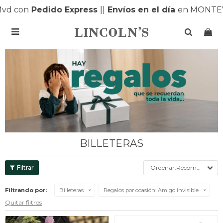
con
Pedido Express
|
|
Envíos en el día
en MONTEVIDE

BILLETERAS
Recomendados
Filtrando por:
Billeteras
Regalos por ocasión:
Amigo invisible
Quitar filtros