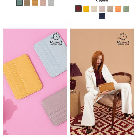
599
$