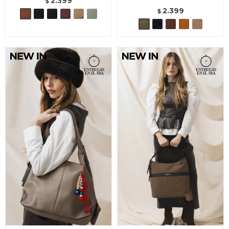
2.399
$
2.399
$