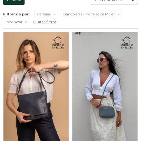
Filtrando por:
Carteras
Bandoleras - Morrales de Mujer
Quitar filtros
Color:
Azul