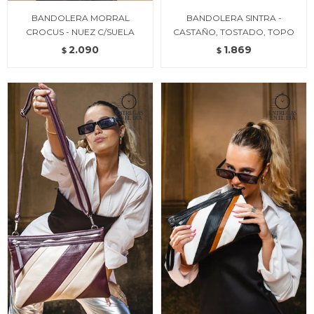
BANDOLERA MORRAL
BANDOLERA SINTRA -
CROCUS - NUEZ C/SUELA
CASTAÑO, TOSTADO, TOPO
2.090
1.869
$
$