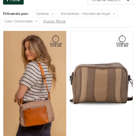
Filtrando por:
Carteras
Bandoleras - Morrales de Mujer
Quitar filtros
Color:
Combinado