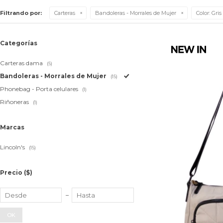
Filtrando por:
Carteras
Bandoleras - Morrales de Mujer
Color:
Gris
Categorías
Carteras dama
(5)
Bandoleras - Morrales de Mujer
(15)
Phonebag - Porta celulares
(1)
Riñoneras
(1)
Marcas
Lincoln's
(15)
Precio
($)
OK