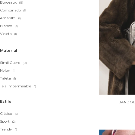
Bordeaux
(15)
Combinado
(6)
Amarillo
(6)
Blanco
(3)
Violeta
(1)
Material
Símil Cuero
(13)
Nylon
(1)
Tafeta
(1)
Tela Impermeable
(1)
Estilo
BANDOLE
Clásico
(5)
Sport
(2)
Trendy
(1)