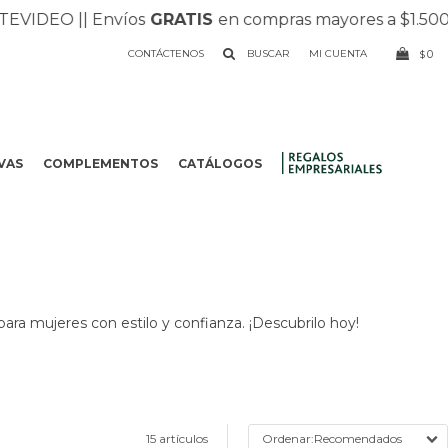
O |
| Envíos
GRATIS
en compras mayores a $1.500 |
| Rec
CONTÁCTENOS
0
$
VAS
COMPLEMENTOS
CATÁLOGOS
.
para mujeres con estilo y confianza. ¡Descubrilo hoy!
15 artículos
Recomendados