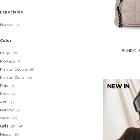
Especiales
Nuevos
(5)
Color
BANDOLE
Beige
(27)
Mostaza
(2)
Marrón Oscuro
(19)
Marrón Claro
(29)
Rojo
(7)
Rosa
(13)
Azul
(8)
Naranja
(7)
Verde
(30)
Gris
(15)
Negro
(20)