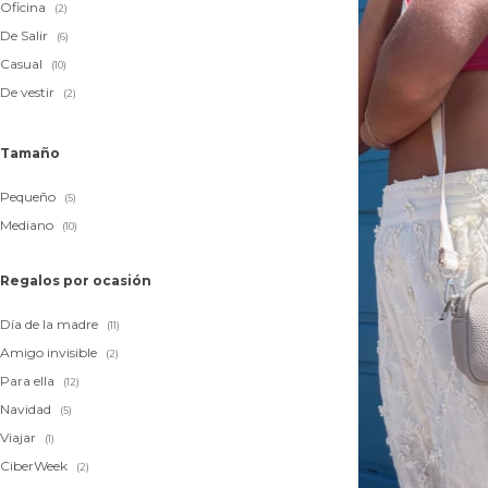
Oficina
(2)
De Salir
(6)
Casual
(10)
De vestir
(2)
Tamaño
Pequeño
(5)
Mediano
(10)
Regalos por ocasión
Día de la madre
(11)
Amigo invisible
(2)
Para ella
(12)
Navidad
(5)
Viajar
(1)
CiberWeek
(2)