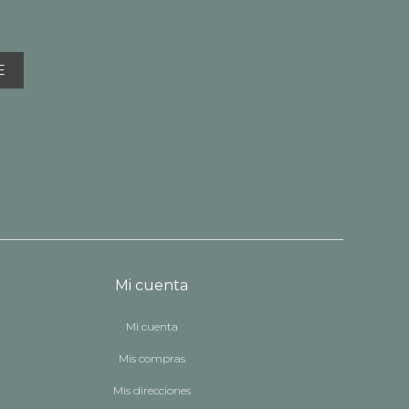
E
Mi cuenta
Mi cuenta
Mis compras
Mis direcciones