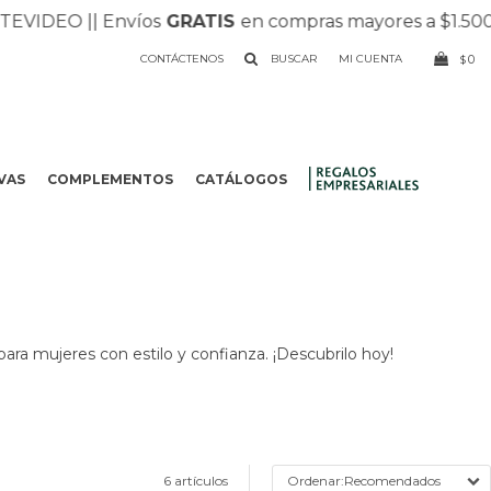
DEO |
| Envíos
GRATIS
en compras mayores a $1.500 |
| 
CONTÁCTENOS
0
$
VAS
COMPLEMENTOS
CATÁLOGOS
.
para mujeres con estilo y confianza. ¡Descubrilo hoy!
6 artículos
Recomendados