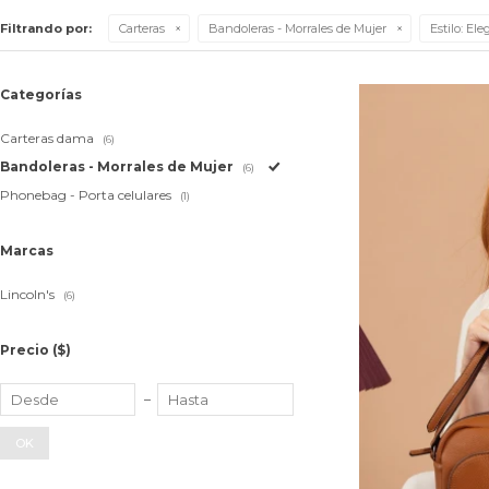
Filtrando por:
Carteras
Bandoleras - Morrales de Mujer
Estilo:
Ele
Categorías
Carteras dama
(6)
Bandoleras - Morrales de Mujer
(6)
Phonebag - Porta celulares
(1)
Marcas
Lincoln's
(6)
Precio
($)
OK