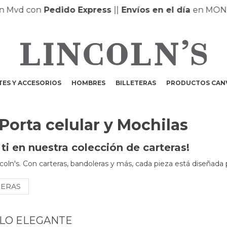
d con
Pedido Express
|
|
Envíos en el día
en MONTEVI
ES Y ACCESORIOS
HOMBRES
BILLETERAS
PRODUCTOS CAN
 Porta celular y Mochilas
i en nuestra colección de carteras!
coln's. Con carteras, bandoleras y más, cada pieza está diseñada 
NERAS
ILO ELEGANTE