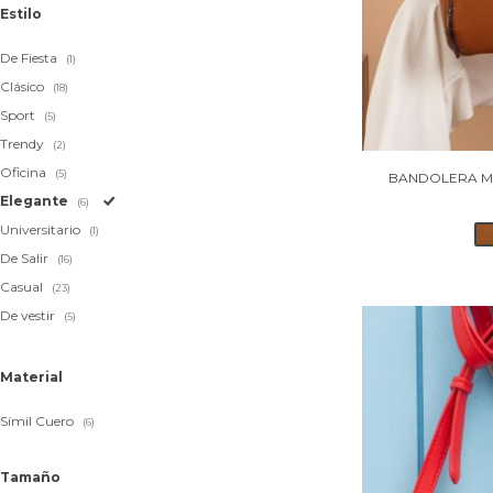
Estilo
De Fiesta
(1)
Clásico
(18)
Sport
(5)
Trendy
(2)
Oficina
(5)
BANDOLERA M
Elegante
(6)
Universitario
(1)
De Salir
(16)
Casual
(23)
De vestir
(5)
Material
Símil Cuero
(6)
Tamaño