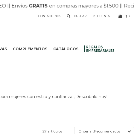
Envíos
GRATIS
en compras mayores a $1.500 |
| Recibí tu
CONTÁCTENOS
0
$
VAS
COMPLEMENTOS
CATÁLOGOS
.
para mujeres con estilo y confianza. ¡Descubrilo hoy!
27 artículos
Recomendados