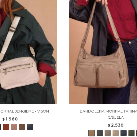
RRAL JENGIBRE - VISON
BANDOLERA MORRAL TAHINA
C/SUELA
1.960
$
2.530
$