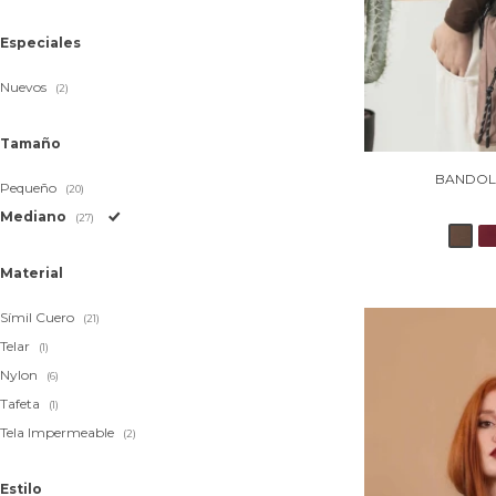
Especiales
Nuevos
(2)
Tamaño
BANDOLE
Pequeño
(20)
Mediano
(27)
Material
Símil Cuero
(21)
Telar
(1)
Nylon
(6)
Tafeta
(1)
Tela Impermeable
(2)
Estilo