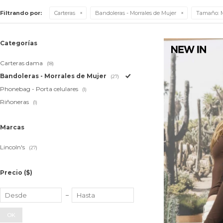
Filtrando por:
Carteras
Bandoleras - Morrales de Mujer
Tamaño:
M
Categorías
Carteras dama
(18)
Bandoleras - Morrales de Mujer
(27)
Phonebag - Porta celulares
(1)
Riñoneras
(1)
Marcas
Lincoln's
(27)
Precio
($)
OK