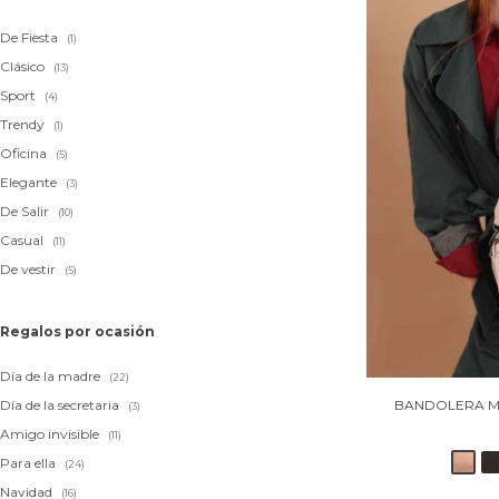
De Fiesta
(1)
Clásico
(13)
Sport
(4)
Trendy
(1)
Oficina
(5)
Elegante
(3)
De Salir
(10)
Casual
(11)
De vestir
(5)
Regalos por ocasión
Día de la madre
(22)
BANDOLERA MO
Día de la secretaria
(3)
Amigo invisible
(11)
Para ella
(24)
Navidad
(16)