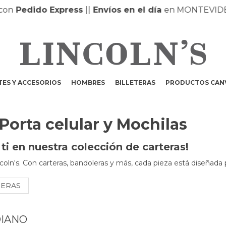
dido Express
|
|
Envíos en el día
en MONTEVIDEO |
| 
ES Y ACCESORIOS
HOMBRES
BILLETERAS
PRODUCTOS CAN
 Porta celular y Mochilas
i en nuestra colección de carteras!
coln's. Con carteras, bandoleras y más, cada pieza está diseñada 
NERAS
DIANO