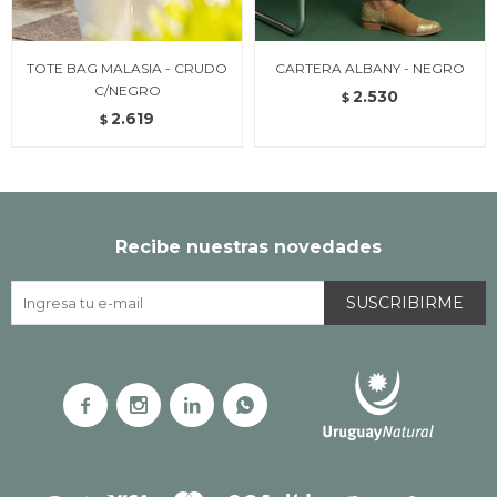
TOTE BAG MALASIA - CRUDO
CARTERA ALBANY - NEGRO
C/NEGRO
2.530
$
2.619
$
Recibe nuestras novedades
SUSCRIBIRME



