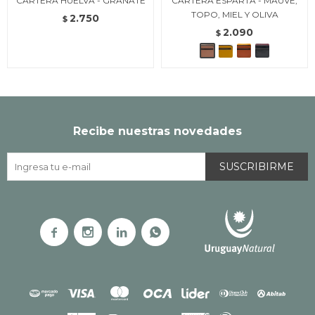
CARTERA HUELVA - GRANATE
CARTERA ESPARTA - MAUVE,
TOPO, MIEL Y OLIVA
2.750
$
2.090
$
Recibe nuestras novedades
SUSCRIBIRME



