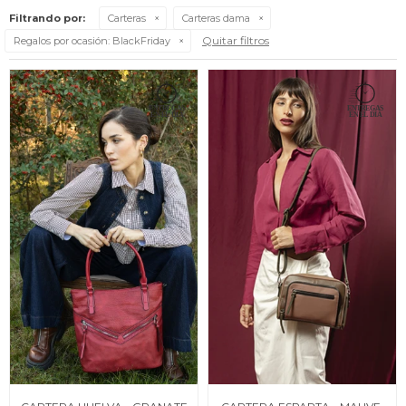
Filtrando por:
Carteras
Carteras dama
Quitar filtros
Regalos por ocasión:
BlackFriday