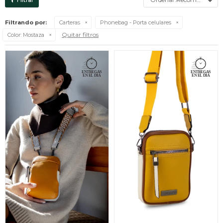
Filtrando por:
Carteras
Phonebag - Porta celulares
Quitar filtros
Color:
Mostaza