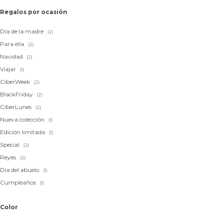
Regalos por ocasión
Día de la madre
(2)
Para ella
(2)
Navidad
(2)
Viajar
(1)
CiberWeek
(2)
BlackFriday
(2)
CiberLunes
(2)
Nueva colección
(1)
Edición limitada
(1)
Special
(2)
Reyes
(2)
Día del abuelo
(1)
Cumpleaños
(1)
Color