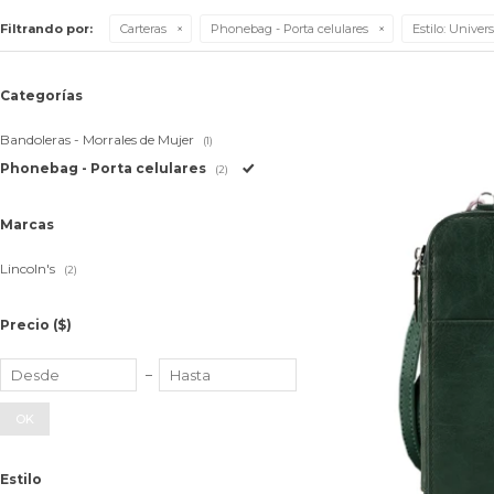
Filtrando por:
Carteras
Phonebag - Porta celulares
Estilo:
Universi
Categorías
Bandoleras - Morrales de Mujer
(1)
Phonebag - Porta celulares
(2)
Marcas
Lincoln's
(2)
Precio
($)
OK
Estilo