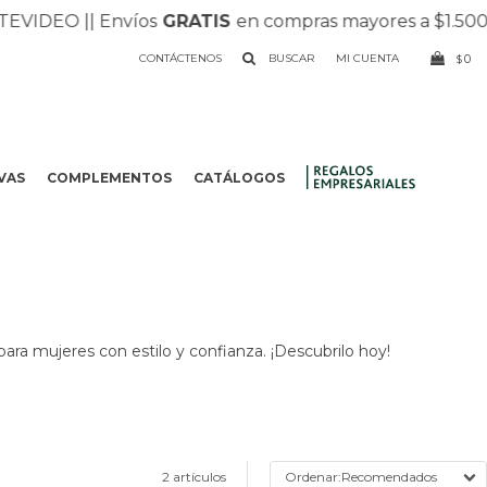
IDEO |
| Envíos
GRATIS
en compras mayores a $1.500 |
|
CONTÁCTENOS
0
$
VAS
COMPLEMENTOS
CATÁLOGOS
.
para mujeres con estilo y confianza. ¡Descubrilo hoy!
2 artículos
Recomendados