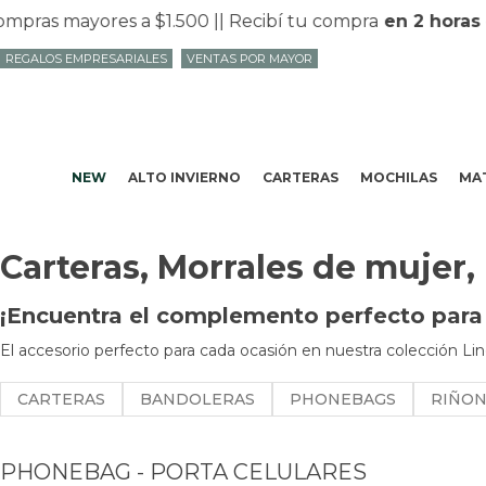
ras mayores a $1.500 |
| Recibí tu compra
en 2 horas
en
REGALOS EMPRESARIALES
VENTAS POR MAYOR
NEW
ALTO INVIERNO
CARTERAS
MOCHILAS
MAT
Carteras, Morrales de mujer,
¡Encuentra el complemento perfecto para t
El accesorio perfecto para cada ocasión en nuestra colección Lin
CARTERAS
BANDOLERAS
PHONEBAGS
RIÑO
PHONEBAG - PORTA CELULARES