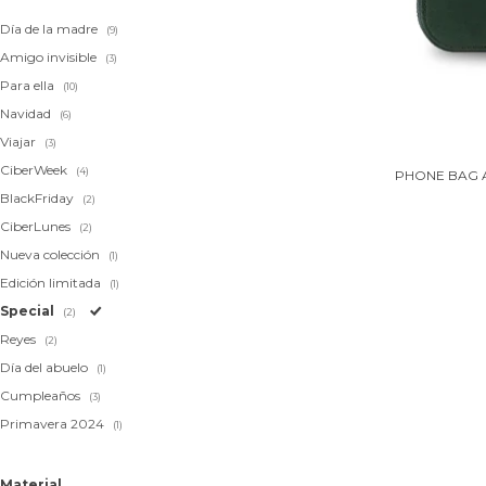
Día de la madre
(9)
Amigo invisible
(3)
Para ella
(10)
Navidad
(6)
Viajar
(3)
CiberWeek
(4)
PHONE BAG 
BlackFriday
(2)
CiberLunes
(2)
Nueva colección
(1)
Edición limitada
(1)
Special
(2)
Reyes
(2)
Día del abuelo
(1)
Cumpleaños
(3)
Primavera 2024
(1)
Material