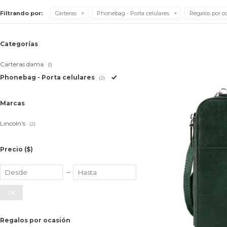
Filtrando por:
Carteras
Phonebag - Porta celulares
Regalos por o
Categorías
Carteras dama
(1)
Phonebag - Porta celulares
(2)
Marcas
Lincoln's
(2)
Precio
($)
OK
Regalos por ocasión