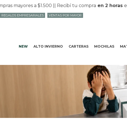
as mayores a $1.500 |
| Recibí tu compra
en 2 horas
en 
REGALOS EMPRESARIALES
VENTAS POR MAYOR
NEW
ALTO INVIERNO
CARTERAS
MOCHILAS
MAT