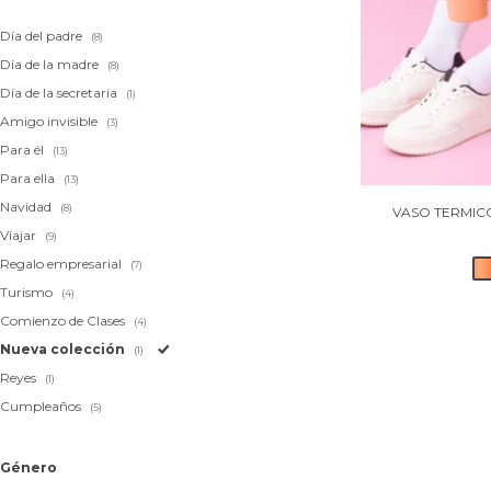
Día del padre
(8)
Día de la madre
(8)
Día de la secretaria
(1)
Amigo invisible
(3)
Para él
(13)
Para ella
(13)
Navidad
(8)
VASO TERMIC
Viajar
(9)
Regalo empresarial
(7)
Turismo
(4)
Comienzo de Clases
(4)
Nueva colección
(1)
Reyes
(1)
Cumpleaños
(5)
Género