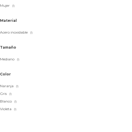
Mujer
(1)
Material
Acero inoxidable
(1)
Tamaño
Mediano
(1)
Color
Naranja
(1)
Gris
(1)
Blanco
(1)
Violeta
(1)