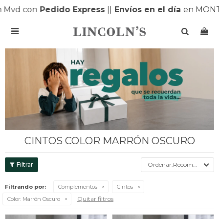
 con
Pedido Express
|
|
Envíos en el día
en MONTEVID

CINTOS COLOR MARRÓN OSCURO
Recomendados
Filtrando por:
Complementos
Cintos
Quitar filtros
Color:
Marrón Oscuro