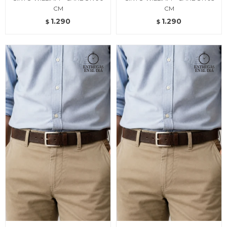
CM
CM
1.290
1.290
$
$