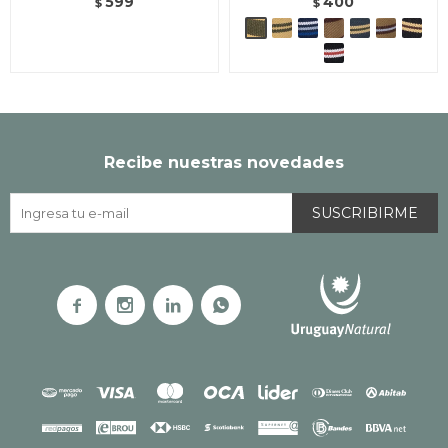
599
400
$
$
Recibe nuestras novedades
SUSCRIBIRME



