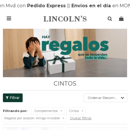
n Mvd con
Pedido Express
|
|
Envíos en el día
en MONT

CINTOS
Recomendados
Filtrando por:
Complementos
Cintos
Quitar filtros
Regalos por ocasión:
Amigo invisible