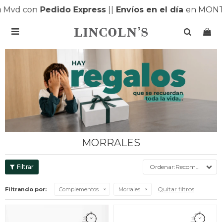
Mvd con
Pedido Express
|
|
Envíos en el día
en MONTEV

MORRALES
Recomendados
Quitar filtros
Filtrando por:
Complementos
Morrales