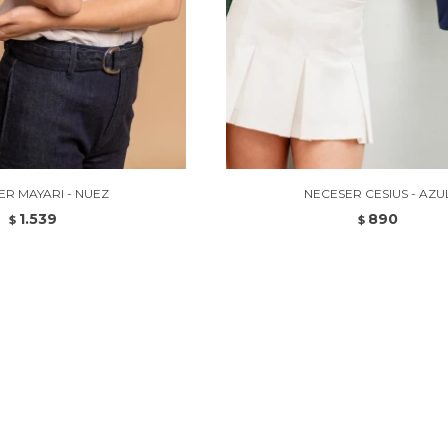
ER MAYARI - NUEZ
NECESER CESIUS - AZU
1.539
890
$
$