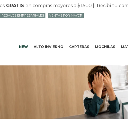
RATIS
en compras mayores a $1.500 |
| Recibí tu compra
REGALOS EMPRESARIALES
VENTAS POR MAYOR
NEW
ALTO INVIERNO
CARTERAS
MOCHILAS
MAT