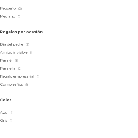
Pequeño
(2)
Mediano
(1)
Regalos por ocasión
Día del padre
(2)
Amigo invisible
(1)
Para él
(3)
Para ella
(2)
Regalo empresarial
(1)
Cumpleaños
(1)
Color
Azul
(1)
Gris
(1)