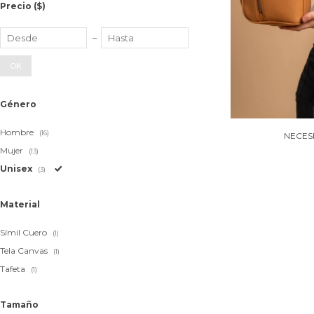
Precio
($)
OK
Género
Hombre
(16)
NECES
Mujer
(13)
Unisex
(3)
Material
Símil Cuero
(1)
Tela Canvas
(1)
Tafeta
(1)
Tamaño