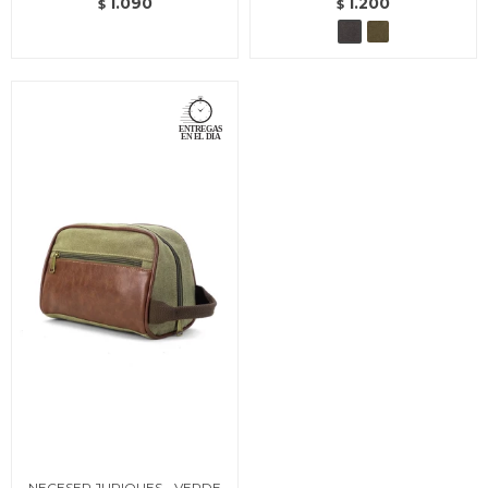
1.090
1.200
$
$
NECESER JURIQUES - VERDE