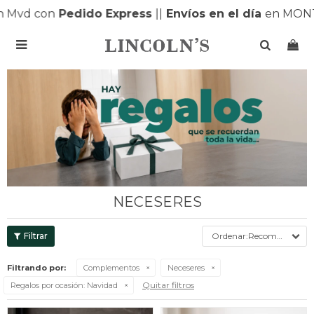
Mvd con
Pedido Express
|
|
Envíos en el día
en MONTE

NECESERES
Recomendados
Filtrando por:
Complementos
Neceseres
Quitar filtros
Regalos por ocasión:
Navidad