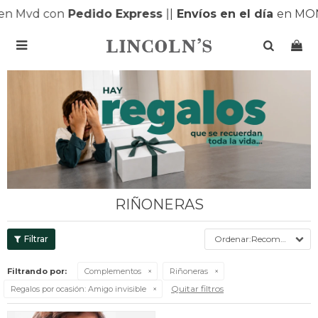
n Mvd con
Pedido Express
|
|
Envíos en el día
en MON

RIÑONERAS
Recomendados
Filtrando por:
Complementos
Riñoneras
Quitar filtros
Regalos por ocasión:
Amigo invisible