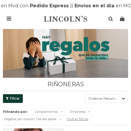
en Mvd con
Pedido Express
|
|
Envíos en el día
en MO

RIÑONERAS
Recomendados
Filtrando por:
Complementos
Riñoneras
Quitar filtros
Regalos por ocasión:
Día del padre