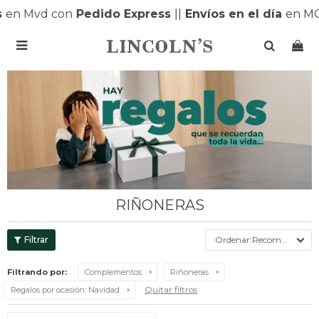
s
en Mvd con
Pedido Express
|
|
Envíos en el día
en MO

RIÑONERAS
Recomendados
Filtrando por:
Complementos
Riñoneras
Quitar filtros
Regalos por ocasión:
Navidad