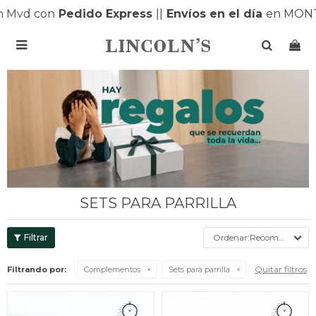
Mvd con
Pedido Express
|
|
Envíos en el día
en MONTE

SETS PARA PARRILLA
Recomendados
Quitar filtros
Filtrando por:
Complementos
Sets para parrilla