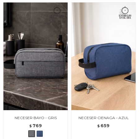
NECESER BAYO - GRIS
NECESER CIENAGA - AZUL
769
659
$
$