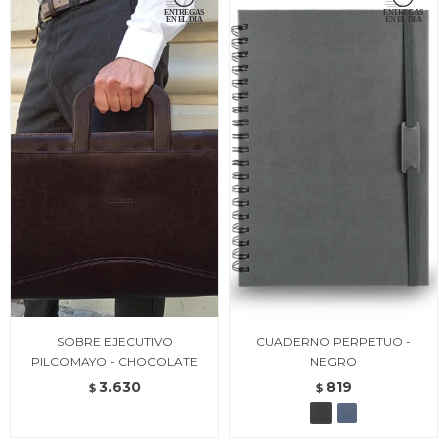
SOBRE EJECUTIVO
CUADERNO PERPETUO -
PILCOMAYO - CHOCOLATE
NEGRO
3.630
819
$
$