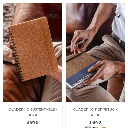
CUADERNO SUSTENTABLE -
CUADERNO PERPETUO -
BEIGE
AZUL
879
840
$
$