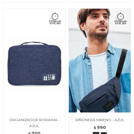
ORGANIZADOR RORAIMA -
RIÑONERA MIKENO - AZUL
AZUL
990
$
700
$