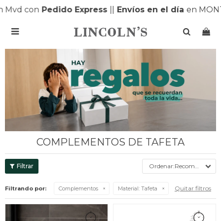
Mvd con
Pedido Express
|
|
Envíos en el día
en MONTE

COMPLEMENTOS DE TAFETA
Recomendados
Quitar filtros
Filtrando por:
Complementos
Material:
Tafeta