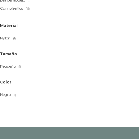
Día del abuelo
(1)
Cumpleaños
(15)
Material
Nylon
(1)
Tamaño
Pequeño
(1)
Color
Negro
(1)