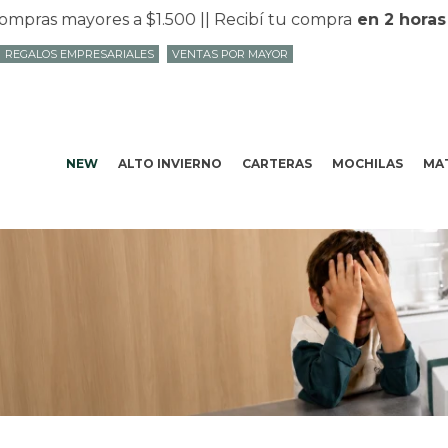
ras mayores a $1.500 |
| Recibí tu compra
en 2 horas
en
REGALOS EMPRESARIALES
VENTAS POR MAYOR
NEW
ALTO INVIERNO
CARTERAS
MOCHILAS
MAT