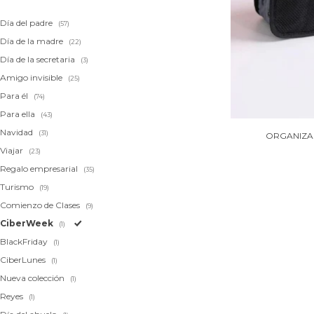
Día del padre
(57)
Día de la madre
(22)
Día de la secretaria
(3)
Amigo invisible
(25)
Para él
(74)
Para ella
(43)
Navidad
(31)
ORGANIZA
Viajar
(23)
Regalo empresarial
(35)
Turismo
(19)
Comienzo de Clases
(9)
CiberWeek
(1)
BlackFriday
(1)
CiberLunes
(1)
Nueva colección
(1)
Reyes
(1)