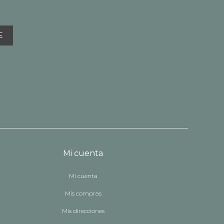
E
Mi cuenta
Mi cuenta
Mis compras
Mis direcciones