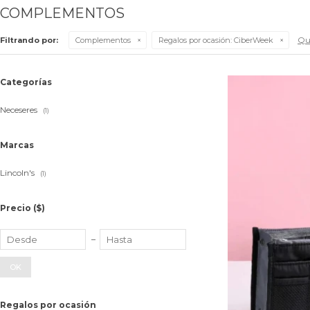
COMPLEMENTOS
Qui
Filtrando por:
Complementos
Regalos por ocasión:
CiberWeek
Categorías
Neceseres
(1)
Marcas
Lincoln's
(1)
Precio
($)
OK
Regalos por ocasión